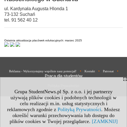
ul. Kardynała Augusta Hlonda 1
73-132 Suchań
tel. 91 562 40 12
Ostatnia aktualizacja placówek edukacyjnych: marzec 2025
•
•
•
Reklama - Wykorzystajmy wspólnie nasz potencjał!
Kontakt
Patronat
Praca dla studentów
Polityka Prywatności
Grupa StudentNews.pl Sp. z o.o. i jej partnerzy
używają plików cookies i podobnych technologii w
celu realizacji m.in. usług statystycznych i
reklamowych zgodnie z
Polityką Prywatności
. Możesz
określić warunki przechowywania lub dostępu do
plików cookies w Twojej przeglądarce.
[ZAMKNIJ]