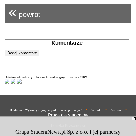
«
powrót
Komentarze
Ostatnia aktualizacja placówek edukacyjnych: marzec 2025
•
•
•
Reklama - Wykorzystajmy wspólnie nasz potencjał!
Kontakt
Patronat
Praca dla studentów
Polityka Prywatności
Grupa StudentNews.pl Sp. z o.o. i jej partnerzy