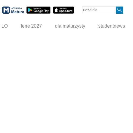
g LO
ferie 2027
dla maturzysty
studentnews