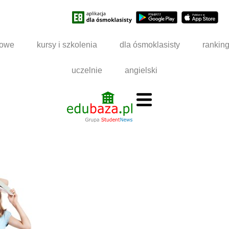
dowe
kursy i szkolenia
dla ósmoklasisty
rankin
uczelnie
angielski