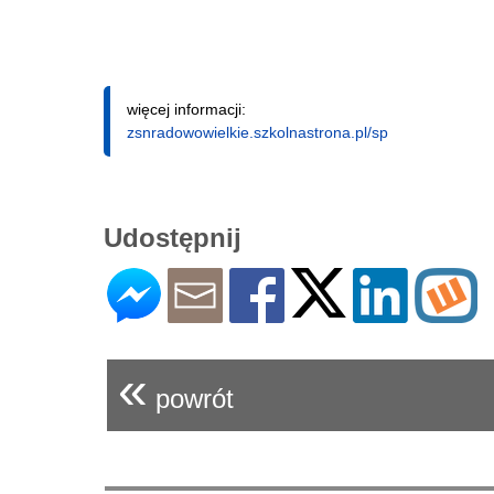
więcej informacji:
zsnradowowielkie.szkolnastrona.pl/sp
Udostępnij
«
powrót