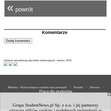
«
powrót
Komentarze
Ostatnia aktualizacja placówek edukacyjnych: marzec 2025
•
•
•
Reklama - Wykorzystajmy wspólnie nasz potencjał!
Kontakt
Patronat
Praca dla studentów
Polityka Prywatności
Grupa StudentNews.pl Sp. z o.o. i jej partnerzy
używają plików cookies i podobnych technologii w