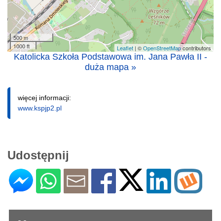
500 m
1000 ft
Leaflet
| ©
OpenStreetMap
contributors
Katolicka Szkoła Podstawowa im. Jana Pawła II -
duża mapa »
więcej informacji:
www.kspjp2.pl
Udostępnij